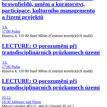
brownfieldů, umění a kurátorství,
participace, kulturního managementu
a řízení projektů
3.6.
17:00
Praha
Husova 4, 110 00 Staré Město
(Centrum teoretických studií)
LECTURE: O porozumění při
transdisciplinárních průzkumech území
3.6.
17:00
Praha
Husova 4, 110 00 Staré Město
(Centrum teoretických studií)
LECTURE: O porozumění při
transdisciplinárních průzkumech území
10.12.
18:30
Jablonec nad Nisou
Mírové náměstí 492/11, 466 01
(Spolek PLAC)