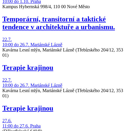
10:00
do 1.10.
Praha
Kampus Hybernská 998/4, 110 00 Nové Město
Temporární, transitorní a taktické
tendence v architektuře a urbanismu.
22.7.
10:00
do 26.7.
Mariánské Lázně
Kavárna Lesní mlýn, Mariánské Lázně
(Třebízského 204/12, 353
01)
Terapie krajinou
22.7.
10:00
do 26.7.
Mariánské Lázně
Kavárna Lesní mlýn, Mariánské Lázně
(Třebízského 204/12, 353
01)
Terapie krajinou
27.6.
11:00
do 27.6.
Praha