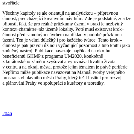
stvořitele.
Všechny kapitoly se ale orientují na analytickou – přípravnou
činnost, předcházející kreativním návrhům. Zde je podstatné, zda lze
připustit fakt, že pro reálné průzkumy území v praxi je nezbytný
kontext–charakter–ráz území/ lokality. Poté musí existovat krok–
činnost před samotným návrhem například v podobě průzkumu
území. Ten je velmi důležitý i pro každého tvůrce. Tento krok –
činnost je pak pravou úžinou vyžadující pozornost a tuto knihu jako
zmíněný nástroj. Publikace navazuje například na okruhu
beneficientů GHMP z programu UM2020, konkrétně
z kurátorského záměru zvyšovat a vyrovnávat kvalitu života
v centru a na okraji města, protože jejím tématem je právě periferie.
Nepřímo může publikace navazovat na Manuál tvorby veřejného
prostranství hlavního města Prahy, který řešil Institut pro rozvoj
a plánování Prahy ve spolupráci s kurátory a teoretiky.
2046