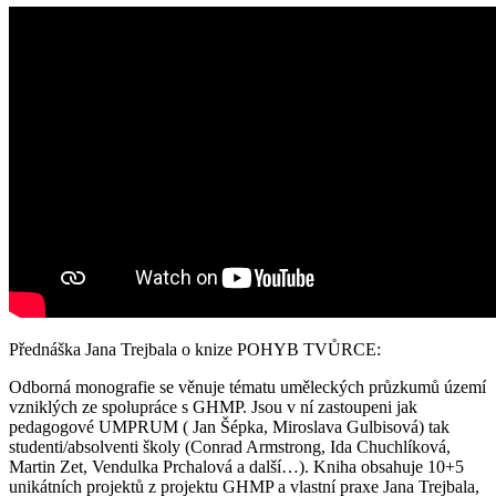
Přednáška Jana Trejbala o knize POHYB TVŮRCE:
Odborná monografie se věnuje tématu uměleckých průzkumů území
vzniklých ze spolupráce s GHMP. Jsou v ní zastoupeni jak
pedagogové UMPRUM ( Jan Šépka, Miroslava Gulbisová) tak
studenti/absolventi školy (Conrad Armstrong, Ida Chuchlíková,
Martin Zet, Vendulka Prchalová a další…). Kniha obsahuje 10+5
unikátních projektů z projektu GHMP a vlastní praxe Jana Trejbala,