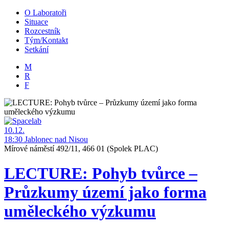
O Laboratoři
Situace
Rozcestník
Tým/Kontakt
Setkání
M
R
F
10.12.
18:30
Jablonec nad Nisou
Mírové náměstí 492/11, 466 01
(Spolek PLAC)
LECTURE: Pohyb tvůrce –
Průzkumy území jako forma
uměleckého výzkumu