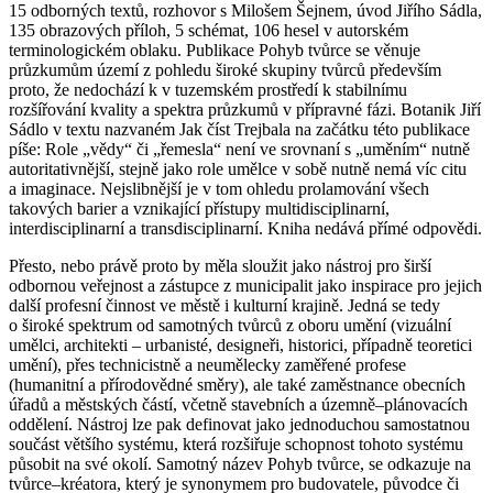
15 odborných textů, rozhovor s Milošem Šejnem, úvod Jiřího Sádla,
135 obrazových příloh, 5 schémat, 106 hesel v autorském
terminologickém oblaku. Publikace Pohyb tvůrce se věnuje
průzkumům území z pohledu široké skupiny tvůrců především
proto, že nedochází k v tuzemském prostředí k stabilnímu
rozšířování kvality a spektra průzkumů v přípravné fázi. Botanik Jiří
Sádlo v textu nazvaném Jak číst Trejbala na začátku této publikace
píše: Role „vědy“ či „řemesla“ není ve srovnaní s „uměním“ nutně
autoritativnější, stejně jako role umělce v sobě nutně nemá víc citu
a imaginace. Nejslibnější je v tom ohledu prolamování všech
takových barier a vznikající přístupy multidisciplinarní,
interdisciplinarní a transdisciplinarní. Kniha nedává přímé odpovědi.
Přesto, nebo právě proto by měla sloužit jako nástroj pro širší
odbornou veřejnost a zástupce z municipalit jako inspirace pro jejich
další profesní činnost ve městě i kulturní krajině. Jedná se tedy
o široké spektrum od samotných tvůrců z oboru umění (vizuální
umělci, architekti – urbanisté, designeři, historici, případně teoretici
umění), přes technicistně a neumělecky zaměřené profese
(humanitní a přírodovědné směry), ale také zaměstnance obecních
úřadů a městských částí, včetně stavebních a územně–plánovacích
oddělení. Nástroj lze pak definovat jako jednoduchou samostatnou
součást většího systému, která rozšiřuje schopnost tohoto systému
působit na své okolí. Samotný název Pohyb tvůrce, se odkazuje na
tvůrce–kréatora, který je synonymem pro budovatele, původce či